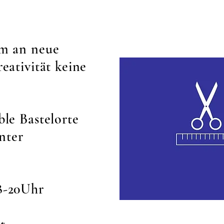
am an neue
eativität keine
le Bastelorte
nter
8-20Uhr