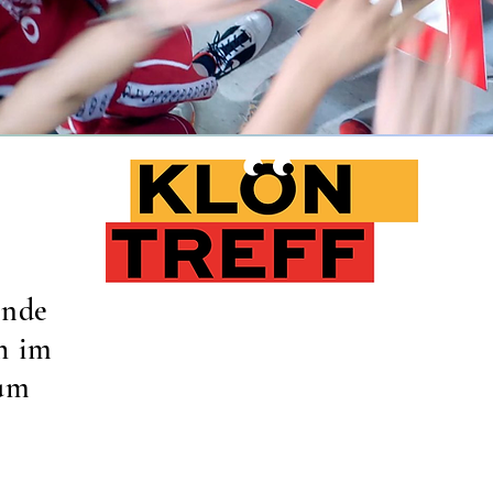
inde
h im
aum