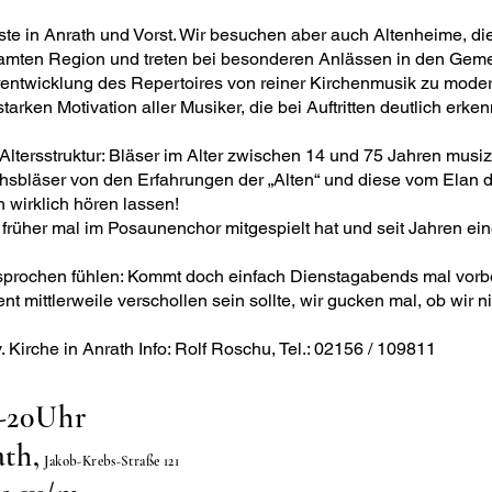
te in Anrath und Vorst. Wir besuchen aber auch Altenheime, die 
amten Region und treten bei besonderen Anlässen in den Geme
erentwicklung des Repertoires von reiner Kirchenmusik zu mo
tarken Motivation aller Musiker, die bei Auftritten deutlich erke
ltersstruktur: Bläser im Alter zwischen 14 und 75 Jahren musi
hsbläser von den Erfahrungen der „Alten“ und diese vom Elan de
 wirklich hören lassen!
früher mal im Posaunenchor mitgespielt hat und seit Jahren e
gesprochen fühlen: Kommt doch einfach Dienstagabends mal vorbe
t mittlerweile verschollen sein sollte, wir gucken mal, ob wir 
 Kirche in Anrath Info: Rolf Roschu, Tel.: 02156 / 109811
5-20Uhr
ath,
Jakob-Krebs-Straße 121